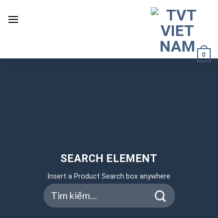
Skip
to
content
0
SEARCH ELEMENT
Insert a Product Search box anywhere