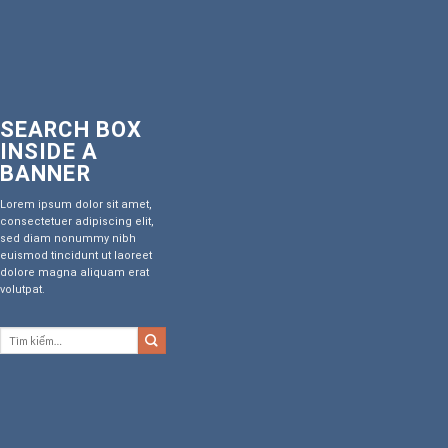
SEARCH BOX
INSIDE A
BANNER
Lorem ipsum dolor sit amet,
consectetuer adipiscing elit,
sed diam nonummy nibh
euismod tincidunt ut laoreet
dolore magna aliquam erat
volutpat.