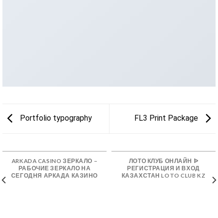
Portfolio typography
FL3 Print Package
ARKADA CASINO ЗЕРКАЛО –
ЛОТО КЛУБ ОНЛАЙН ᐉ
РАБОЧИЕ ЗЕРКАЛО НА
РЕГИСТРАЦИЯ И ВХОД
СЕГОДНЯ АРКАДА КАЗИНО
КАЗАХСТАН LOTO CLUB KZ