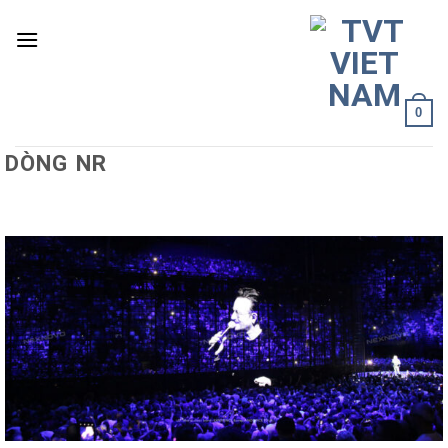
Skip
to
content
0
DÒNG NR