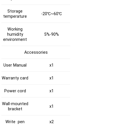
Storage
-20℃~60℃
temperature
Working
humidity
5%-90%
environment
Accessories
User Manual
x1
Warranty card
x1
Power cord
x1
Wall-mounted
x1
bracket
Write pen
x2