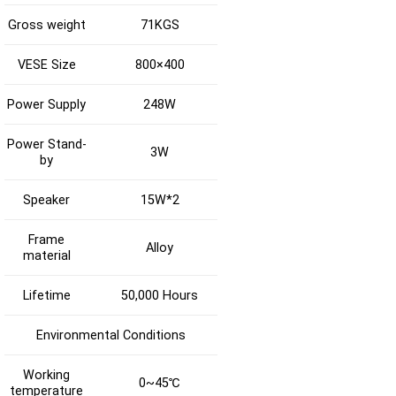
Gross weight
71KGS
VESE Size
800×400
Power Supply
248W
Power Stand-
3W
by
Speaker
15W*2
Frame
Alloy
material
Lifetime
50,000 Hours
Environmental Conditions
Working
0~45℃
temperature