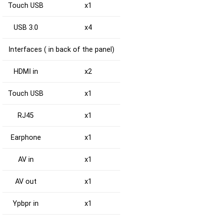
Touch USB
x1
USB 3.0
x4
Interfaces ( in back of the panel)
HDMI in
x2
Touch USB
x1
RJ45
x1
Earphone
x1
AV in
x1
AV out
x1
Ypbpr in
x1