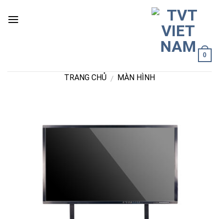
Skip
to
content
0
TRANG CHỦ
MÀN HÌNH
/