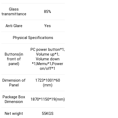
Glass
85%
transmittance
Anti Glare
Yes
Physical Specifications
PC power button*1;
Buttons(in
Volume up*1;
front of
Volume down
panel)
*1;Memu*1;Power
on/off*1
Dimension of
1723*1001*60
Panel
(mm)
Package Box
1870*1150*19(mm)
Dimension
Net wright
55KGS