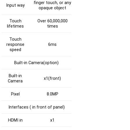
finger touch, or any
Input way
opaque object
Touch
Over 60,000,000
lifetimes
times
Touch
response
6ms
speed
Built-in Camera(option)
Built-in
x1(front)
Camera
Pixel
8.0MP
Interfaces ( in front of panel)
HDMI in
x1