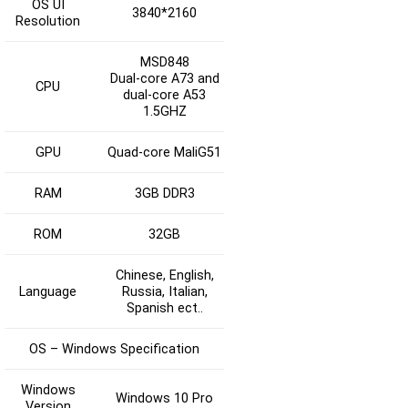
OS UI
3840*2160
Resolution
MSD848
Dual-core A73 and
CPU
dual-core A53
1.5GHZ
GPU
Quad-core MaliG51
RAM
3GB DDR3
ROM
32GB
Chinese, English,
Language
Russia, Italian,
Spanish ect..
OS – Windows Specification
Windows
Windows 10 Pro
Version