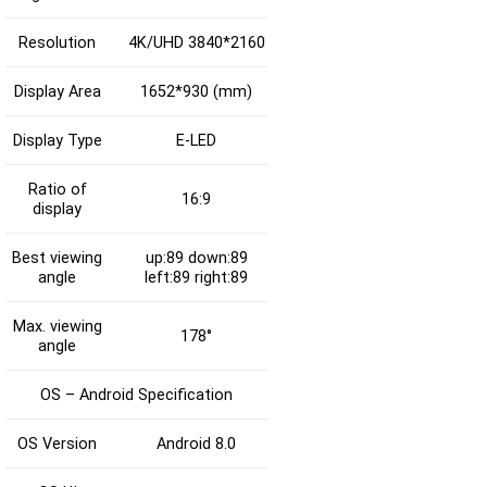
Resolution
4K/UHD 3840*2160
Display Area
1652*930 (mm)
Display Type
E-LED
Ratio of
16:9
display
Best viewing
up:89 down:89
angle
left:89 right:89
Max. viewing
178°
angle
OS – Android Specification
OS Version
Android 8.0