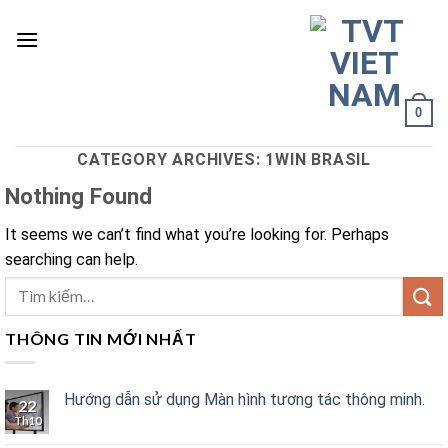
Skip
to
content
0
CATEGORY ARCHIVES:
1WIN BRASIL
Nothing Found
It seems we can’t find what you’re looking for. Perhaps
searching can help.
THÔNG TIN MỚI NHẤT
Hướng dẫn sử dụng Màn hình tương tác thông minh.
22
Th10