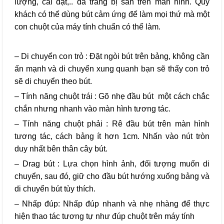
lượng, cài đặt,.. đã trang bị sẵn trên màn hình. Quý
khách có thể dùng bút cảm ứng để làm mọi thứ mà một
con chuột của máy tính chuẩn có thể làm.
– Di chuyển con trỏ : Đặt ngòi bút trên bảng, không cần
ấn mạnh và di chuyển xung quanh bạn sẽ thấy con trỏ
sẽ di chuyển theo bút.
– Tính năng chuột trái : Gõ nhẹ đầu bút một cách chắc
chắn nhưng nhanh vào màn hình tương tác.
– Tính năng chuột phải : Rê đầu bút trên màn hình
tương tác, cách bảng ít hơn 1cm. Nhấn vào nút tròn
duy nhất bên thân cây bút.
– Drag bút : Lựa chọn hình ảnh, đối tượng muốn di
chuyển, sau đó, giữ cho đầu bút hướng xuống bảng và
di chuyển bút tùy thích.
– Nhấp đúp: Nhấp đúp nhanh và nhẹ nhàng để thực
hiện thao tác tương tự như đúp chuột trên máy tính