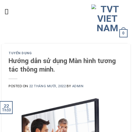
Skip
to
content
0
TUYỂN DỤNG
Hướng dẫn sử dụng Màn hình tương
tác thông minh.
POSTED ON
BY
22 THÁNG MƯỜI, 2022
ADMIN
22
Th10