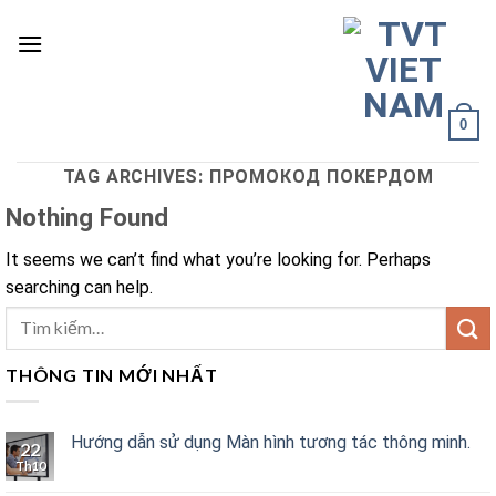
Skip
to
content
0
TAG ARCHIVES:
ПРОМОКОД ПОКЕРДОМ
Nothing Found
It seems we can’t find what you’re looking for. Perhaps
searching can help.
THÔNG TIN MỚI NHẤT
Hướng dẫn sử dụng Màn hình tương tác thông minh.
22
Th10